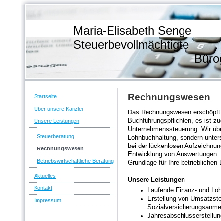
Maria-Elisabeth S
Steuerbevollmächt
Bürogemein
Rechnungswesen
Startseite
Über unsere Kanzlei
Das Rechnungswesen erschöpft si
Buchführungspflichten, es ist z
Unsere Leistungen
Unternehmenssteuerung. Wir übe
Steuerberatung
Lohnbuchhaltung, sondern unter
bei der lückenlosen Aufzeichnun
Rechnungswesen
Entwicklung von Auswertungen. 
Betriebswirtschaftliche Beratung
Grundlage für Ihre betriebliche
Aktuelles
Unsere Leistungen
Kontakt
Laufende Finanz- und Lo
Erstellung von Umsatzste
Impressum
Sozialversicherungsanme
Jahresabschlusserstellu