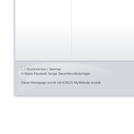
Druckversion
|
Sitemap
© Maria-Elisabeth Senge Steuerbevollmächtigte
Diese Homepage wurde mit
IONOS MyWebsite
erstellt.